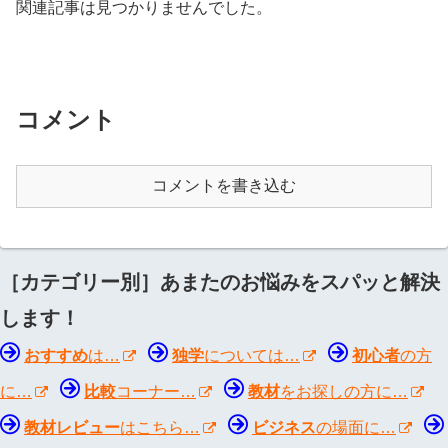
関連記事は見つかりませんでした。
コメント
コメントを書き込む
［カテゴリー別］あまたのお悩みをスパッと解決
します！
おすすめ
は…
独学
については…
初心者
の方
に…
比較
コーナー…
教材
をお探しの方に…
教材レビュー
はこちら…
ビジネス
の場面に…