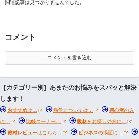
関連記事は見つかりませんでした。
コメント
コメントを書き込む
［カテゴリー別］あまたのお悩みをスパッと解決
します！
おすすめ
は…
独学
については…
初心者
の方
に…
比較
コーナー…
教材
をお探しの方に…
教材レビュー
はこちら…
ビジネス
の場面に…