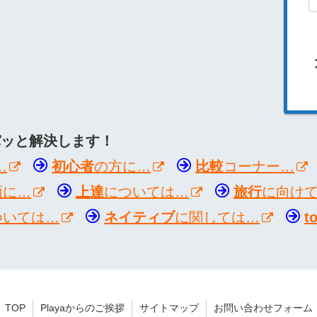
パッと解決します！
…
初心者
の方に…
比較
コーナー…
面に…
上達
については…
旅行
に向け
ついては…
ネイティブ
に関しては…
t
TOP
Playaからのご挨拶
サイトマップ
お問い合わせフォーム