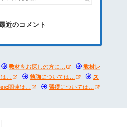
最近のコメント
教材
をお探しの方に…
教材レ
ては…
勉強
については…
ス
oeic
関連は…
習得
については…