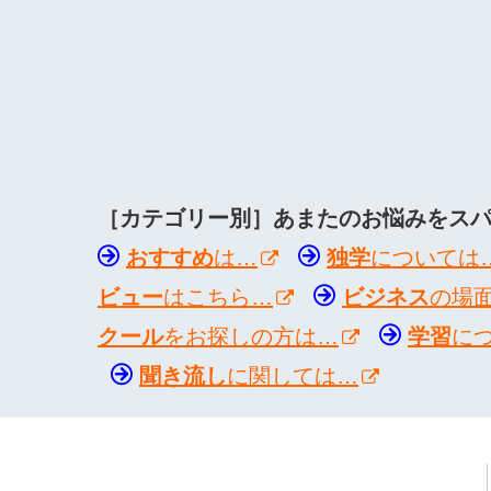
［カテゴリー別］あまたのお悩みをス
おすすめ
は…
独学
については
ビュー
はこちら…
ビジネス
の場
クール
をお探しの方は…
学習
に
聞き流し
に関しては…